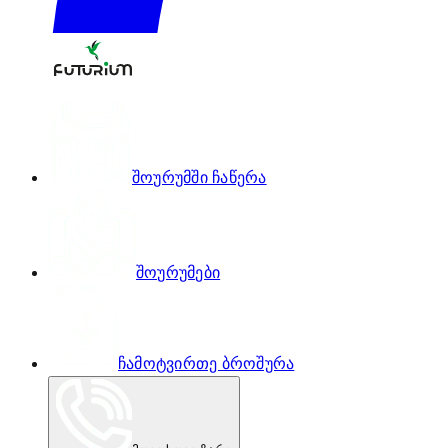
შოურუმში ჩაწერა
შოურუმები
ჩამოტვირთე ბროშურა