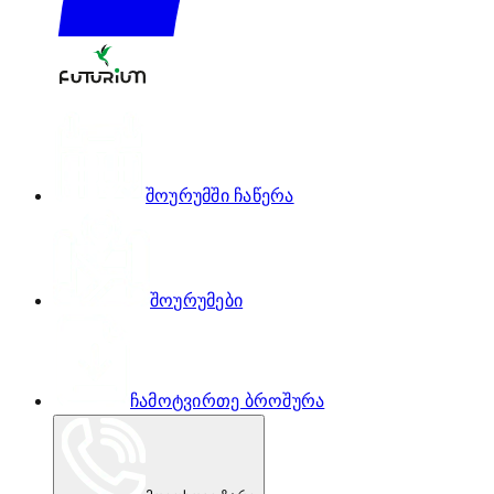
შოურუმში ჩაწერა
შოურუმები
ჩამოტვირთე ბროშურა