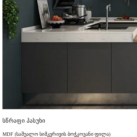
სწრაფი პასუხი
MDF (საშუალო სიმკვრივის ბოჭკოვანი ფილა)