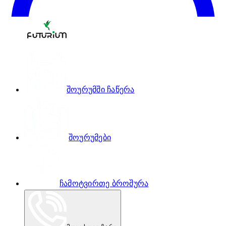
შოურუმში ჩაწერა
შოურუმები
ჩამოტვირთე ბროშურა