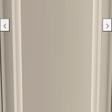
ქართული
‹
›