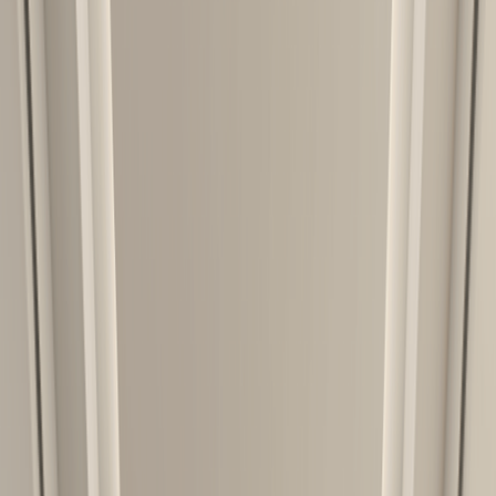
შოურუმში ჩაწერა
შოურუმები
ჩამოტვირთე ბროშურა