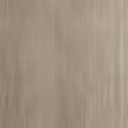
მიიღეთ ბროშურა