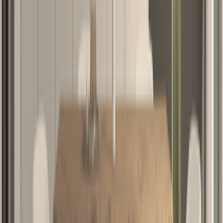
7790₾
Cezare