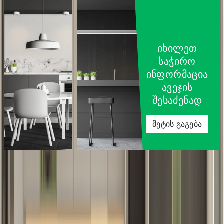
იხილეთ
საჭირო
ინფორმაცია
ავეჯის
შესაძენად
მეტის გაგება