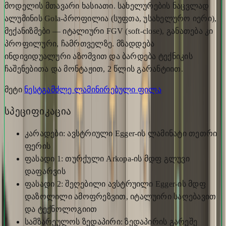
მოდელის მთავარი ხასიათი. სახელურების ნაცვლად
ალუმინის Gola-პროფილია (სუფთა, უსახელურო იერი),
მექანიზმები — იტალიური FGV (soft-close), განათება კი
პროფილური, ჩამრთველზე. მზადდება
ინდივიდუალური აზომვით და ბარდება ტექნიკის
ჩაშენებითა და მონტაჟით, 2 წლის გარანტიით.
მეტი
ნესტგამძლე ლამინირებული ფილა
სპეციფიკაცია
კარადები: ავსტრიული Egger-ის ლამინატი თეთრი
ფერის
ფასადი 1: თურქული Arkopa-ის მდფ გლუვი
დაფარვის
ფასადი 2: შეღებილი ავსტრუილი Egger-ის მდფ
დაზოლილი ამოფრეზვით, იტალუირი საღებავით
და ტექნოლოგიით
სამზარეულოს ზედაპირი: ზედაპირის გარეშე