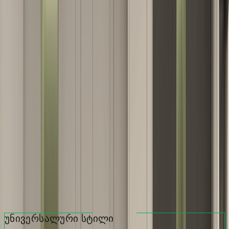
გაიგეთ ზუსტი ფასი WhatsApp-ში
შოურუმში ჩაწერა
—
უფასო კონსულტაცია
გააზიარე:
მოდელის აღწერილობა
უნივერსალური სტილი