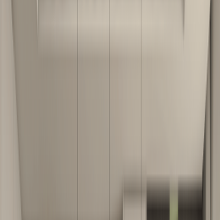
Massimo
სტილი
-
თანამედროვე
კოლექცია
-
ელიტი
სწორი
L ფორმის
8 მოდული
10 მოდული
(5მ²)
(6,5მ²)