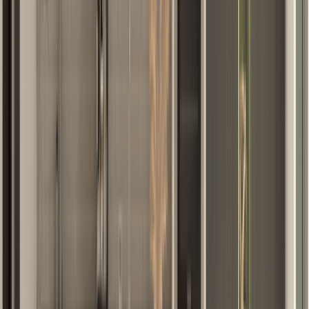
7230₾
Donatella