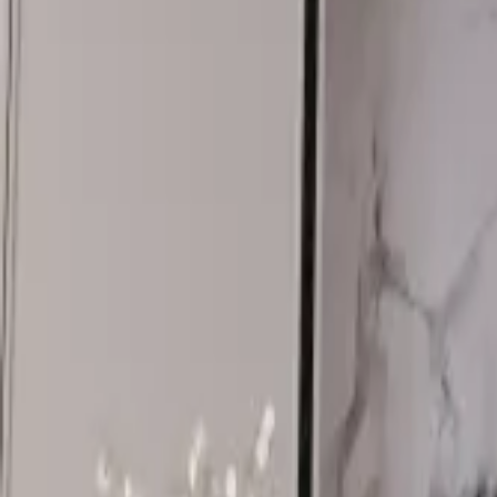
შოურუმში ჩაწერა
შოურუმები
ჩამოტვირთე ბროშურა