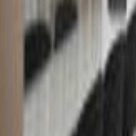
შოურუმში ჩაწერა
შოურუმები
ჩამოტვირთე ბროშურა