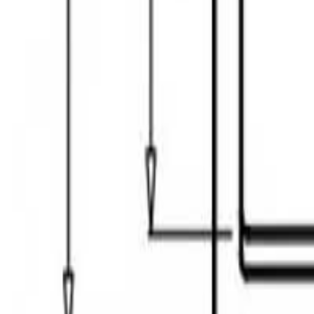
შოურუმში ჩაწერა
შოურუმები
ჩამოტვირთე ბროშურა