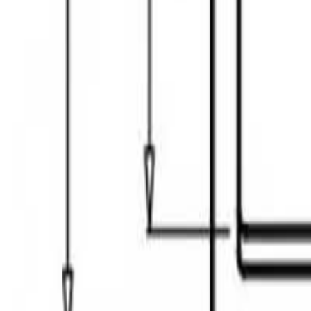
შოურუმში ჩაწერა
შოურუმები
ჩამოტვირთე ბროშურა