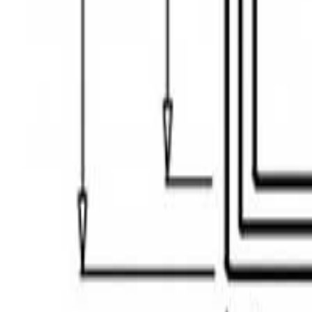
შოურუმში ჩაწერა
შოურუმები
ჩამოტვირთე ბროშურა