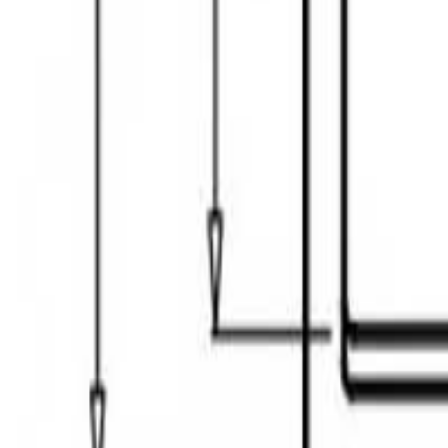
შოურუმში ჩაწერა
შოურუმები
ჩამოტვირთე ბროშურა