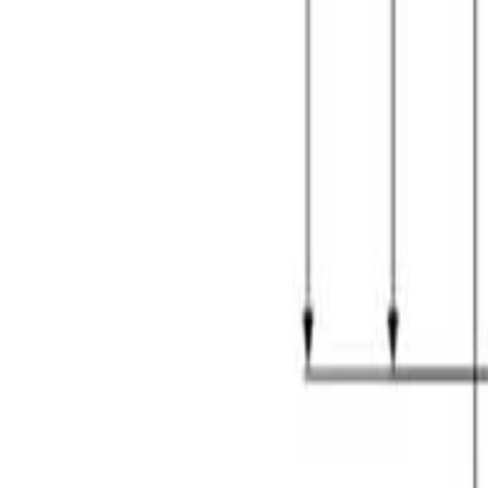
შოურუმში ჩაწერა
შოურუმები
ჩამოტვირთე ბროშურა