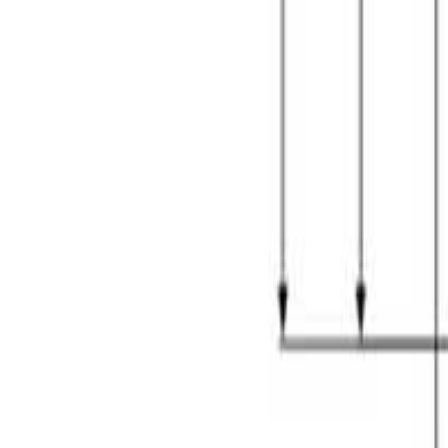
შოურუმში ჩაწერა
შოურუმები
ჩამოტვირთე ბროშურა