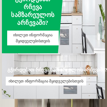
რჩევა
სამზარეულოს
არჩევაში?
იხილეთ ინფორმაცია
მყიდველებისთვის
გჭირდებათ რჩევა სამზარეულოს არჩევაში
იხილეთ ინფორმაცია მყიდველებისთვის