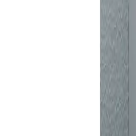
შოურუმში ჩაწერა
შოურუმები
ჩამოტვირთე ბროშურა